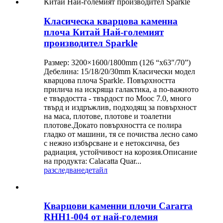
Класическа кварцова каменна
плоча Китай Най-големият
производител Sparkle
Размер: 3200×1600/1800mm (126 “x63″/70”)
Дебелина: 15/18/20/30mm Класически модел
кварцова плоча Sparkle. Повърхността
прилича на искряща галактика, а по-важното
е твърдостта - твърдост по Моос 7.0, много
твърд и издръжлив, подходящ за повърхност
на маса, плотове, плотове и тоалетни
плотове.Докато повърхността се полира
гладко от машини, тя се почиства лесно само
с нежно избърсване и е нетоксична, без
радиация, устойчивост на корозия.Описание
на продукта: Calacatta Quar...
разследване
детайл
Кварцови каменни плочи Cararra
RHH1-004 от най-големия