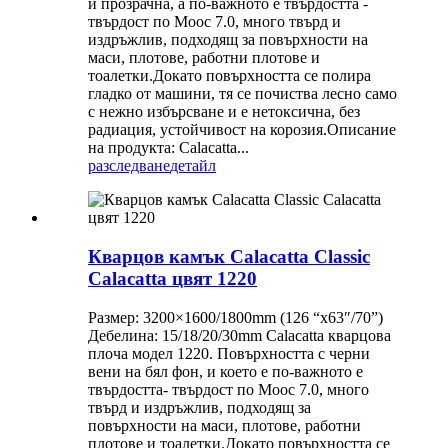
и прозрачна, а по-важното е твърдостта -
твърдост по Моос 7.0, много твърд и
издръжлив, подходящ за повърхности на
маси, плотове, работни плотове и
тоалетки.Докато повърхността се полира
гладко от машини, тя се почиства лесно само
с нежно избърсване и е нетоксична, без
радиация, устойчивост на корозия.Описание
на продукта: Calacatta...
разследване
детайл
Кварцов камък Calacatta Classic
Calacatta цвят 1220
Размер: 3200×1600/1800mm (126 “x63″/70”)
Дебелина: 15/18/20/30mm Calacatta кварцова
плоча модел 1220. Повърхността с черни
вени на бял фон, и което е по-важното е
твърдостта- твърдост по Моос 7.0, много
твърд и издръжлив, подходящ за
повърхности на маси, плотове, работни
плотове и тоалетки.Докато повърхността се