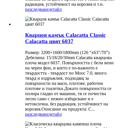
радиация, устойчивост на корозия и т.н.
разследване
детайл
Кварцов камък Calacatta Classic
Calacatta цвят 6037
Размер: 3200×1600/1800mm (126 “x63″/70”)
Дебелина: 15/18/20/30mm Calacatta кварцова
плоча модел 6037. Повърхността с бели вени
на черен фон, и което е по-важното е
твърдостта - твърдост по Моос 7.0, много
твърд и издръжлив, подходящ за
повърхности на маси, плотове, работни
плотове и тоалетки.Докато повърхността се
полира гладко от машини, тя се почиства
лесно само с нежно избърсване и е
нетоксична, без радиация, устойчивост на
корозия.Описание на продукта: C...
разследване
детайл