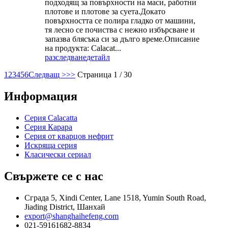
подходящ за повърхности на маси, работни
плотове и плотове за суета.Докато
повърхността се полира гладко от машини,
тя лесно се почиства с нежно избърсване и
запазва блясъка си за дълго време.Описание
на продукта: Calacat...
разследване
детайл
1
2
3
4
5
6
Следващ >
>>
Страница 1 / 30
Информация
Серия Calacatta
Серия Карара
Серия от кварцов нефрит
Искряща серия
Класически сериал
Свържете се с нас
Сграда 5, Xindi Center, Lane 1518, Yumin South Road,
Jiading District, Шанхай
export@shanghaihefeng.com
021-59161682-8834