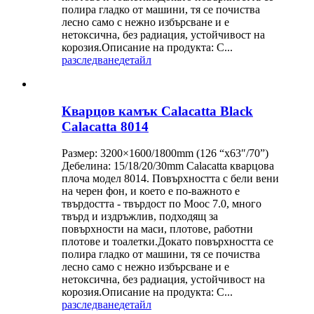
полира гладко от машини, тя се почиства
лесно само с нежно избърсване и е
нетоксична, без радиация, устойчивост на
корозия.Описание на продукта: C...
разследване
детайл
Кварцов камък Calacatta Black
Calacatta 8014
Размер: 3200×1600/1800mm (126 “x63″/70”)
Дебелина: 15/18/20/30mm Calacatta кварцова
плоча модел 8014. Повърхността с бели вени
на черен фон, и което е по-важното е
твърдостта - твърдост по Моос 7.0, много
твърд и издръжлив, подходящ за
повърхности на маси, плотове, работни
плотове и тоалетки.Докато повърхността се
полира гладко от машини, тя се почиства
лесно само с нежно избърсване и е
нетоксична, без радиация, устойчивост на
корозия.Описание на продукта: C...
разследване
детайл