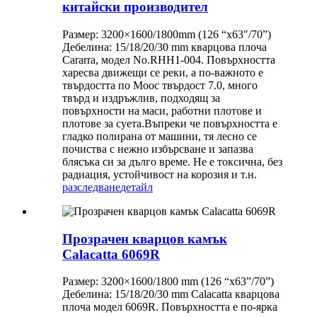
китайски производител
Размер: 3200×1600/1800mm (126 “x63″/70”)
Дебелина: 15/18/20/30 mm кварцова плоча
Cararra, модел No.RHH1-004. Повърхността
харесва движещи се реки, а по-важното е
твърдостта по Моос твърдост 7.0, много
твърд и издръжлив, подходящ за
повърхности на маси, работни плотове и
плотове за суета.Въпреки че повърхността е
гладко полирана от машини, тя лесно се
почиства с нежно избърсване и запазва
блясъка си за дълго време. Не е токсична, без
радиация, устойчивост на корозия и т.н.
разследване
детайл
Прозрачен кварцов камък
Calacatta 6069R
Размер: 3200×1600/1800 mm (126 “x63”/70”)
Дебелина: 15/18/20/30 mm Calacatta кварцова
плоча модел 6069R. Повърхността е по-ярка