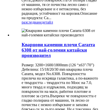
суета.Докато повърхността се полира гладко
от машини, тя се почиства лесно само с
нежно избърсване и е нетоксична, без
радиация, устойчивост на корозия.Описание
на продукта: Ca...
разследване
детайл
Кварцови каменни плочи Cararra
6308 от най-големия китайски
производител
Размер: 3200×1600/1800mm (126 “x63″/70”)
Дебелина: 15/18/20/30 mm кварцова плоча
Cararra, модел No.6308. Повърхността
прилича на искряща галактика, а по-важното
е твърдостта – твърдостта по Моос на 7.0,
много твърд и издръжлив, подходящ за
повърхности на маси, работни плотове и
плотове за суета.Въпреки че повърхността е
гладко полирана от машини, тя лесно се
почиства с нежно избърсване и запазва
блясъка си за дълго време. Не е токсична, без