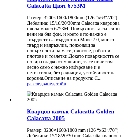
Calacatta Цвят 6753M
Размер: 3200×1600/1800mm (126 “x63″/70”)
Дебелина: 15/18/20/30mm Calacatta кварцова
плоча модел 6753M. Повърхността със сини
вени на бял фон, и което е по-важно е
твърдостта - твърдост по Моос 7.0, много
твърд и издръжлив, подходящ за
повърхности на маси, плотове, работни
плотове и тоалетки.Докато повърхността се
полира гладко от машини, тя се почиства
лесно само с нежно избърсване и е
нетоксична, без радиация, устойчивост на
корозия.Описание на продукта: C...
разследване
детайл
Кварцов камък Calacatta Golden
Calacatta 2005
Размер: 3200×1600/1800 mm (126 “x63″/70”)
Дебелина: 15/18/20/30 mm Calacatta кварцова