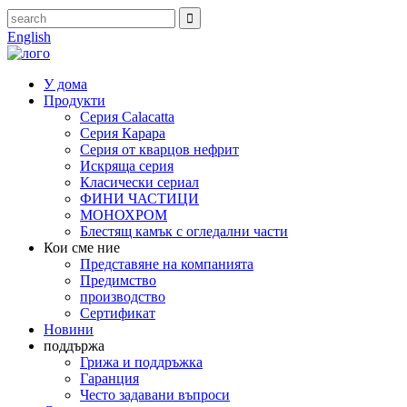
English
У дома
Продукти
Серия Calacatta
Серия Карара
Серия от кварцов нефрит
Искряща серия
Класически сериал
ФИНИ ЧАСТИЦИ
МОНОХРОМ
Блестящ камък с огледални части
Кои сме ние
Представяне на компанията
Предимство
производство
Сертификат
Новини
поддържа
Грижа и поддръжка
Гаранция
Често задавани въпроси