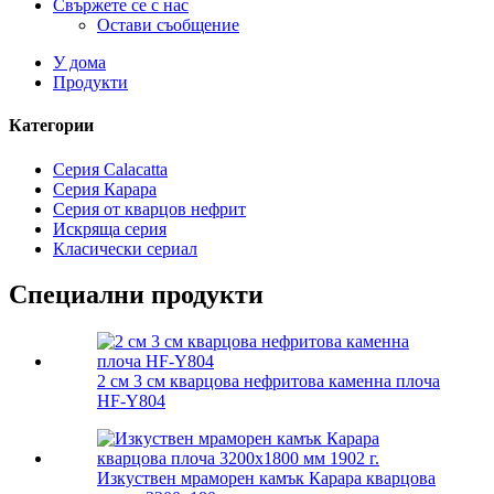
Свържете се с нас
Остави съобщение
У дома
Продукти
Категории
Серия Calacatta
Серия Карара
Серия от кварцов нефрит
Искряща серия
Класически сериал
Специални продукти
2 см 3 см кварцова нефритова каменна плоча
HF-Y804
Изкуствен мраморен камък Карара кварцова