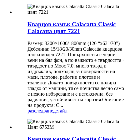
Кварцов камък Calacatta Classic
Calacatta цвят 7221
Размер: 3200×1600/1800mm (126 “x63″/70”)
Дебелина: 15/18/20/30mm Calacatta кварцова
плоча модел 7221. Повърхността с черни
вени на бял фон, а по-важното е твърдостта -
твърдост по Моос 7.0, много твърд и
издръжлив, подходящ за повърхности на
маси, плотове, работни плотове и
тоалетки.Докато повърхността се полира
гладко от машини, тя се почиства лесно само
с нежно избърсване и е нетоксична, без
радиация, устойчивост на корозия.Описание
на продукта: C...
разследване
детайл
Кварцов камък Calacatta Classic