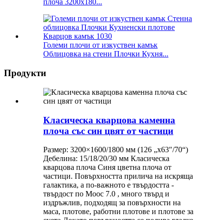
плоча 3200x180...
Големи плочи от изкуствен камък
Облицовка на стени Плочки Кухня...
Продукти
Класическа кварцова каменна
плоча със син цвят от частици
Размер: 3200×1600/1800 мм (126 „x63″/70“)
Дебелина: 15/18/20/30 мм Класическа
кварцова плоча Синя цветна плоча от
частици. Повърхността прилича на искряща
галактика, а по-важното е твърдостта -
твърдост по Моос 7.0 , много твърд и
издръжлив, подходящ за повърхности на
маса, плотове, работни плотове и плотове за