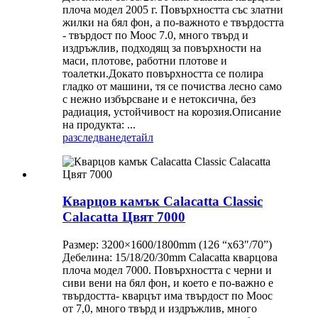
плоча модел 2005 г. Повърхността със златни
жилки на бял фон, а по-важното е твърдостта
- твърдост по Моос 7.0, много твърд и
издръжлив, подходящ за повърхности на
маси, плотове, работни плотове и
тоалетки.Докато повърхността се полира
гладко от машини, тя се почиства лесно само
с нежно избърсване и е нетоксична, без
радиация, устойчивост на корозия.Описание
на продукта: ...
разследване
детайл
Кварцов камък Calacatta Classic
Calacatta Цвят 7000
Размер: 3200×1600/1800mm (126 “x63″/70”)
Дебелина: 15/18/20/30mm Calacatta кварцова
плоча модел 7000. Повърхността с черни и
сиви вени на бял фон, и което е по-важно е
твърдостта- кварцът има твърдост по Моос
от 7,0, много твърд и издръжлив, много