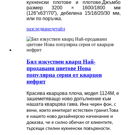
кухненски плотове и плотове.Джъмбо
размер 3200 × 1600/1800 мм
(126”x63”/70”), дебелина 15/18/20/30 мм,
или по поръчка.
разследване
детайл
Бял изкуствен кварц Най-
продавани цветове Нова
популярна серия от кварцов
нефрит
Красива кварцова плоча, модел 1124M, е
зашеметяващо ново допълнение към
нашата кварцова гама.
Има черен фон, с
вени, които имитират естествен гранит.Това
е нашето ново дизайнерско начинание и
доказва, че е силно обичан от клиентите,
търсещи стилни кухненски повърхности.