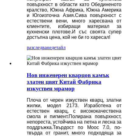
повърхност в области като Обединеното
кралство, Южна Африка, Южна Америка
и Югоизточна Азия.Сива повърхност с
естествени вени, много харесвана от
клиентите, избиращи материал за
кухненски плотове.И със своята супер
достъпна цена, кой не би го харесал!
разследване
детайл
Нов инженерен кварцов камък
златен цвят Китай Фабрика
изкуствен мрамор
Плоча от черен изкуствен кварц, златни
жилки, модел 2173. Изработена от
естествен кварц, с висококачествена
смола и пигмент.Полирана повърхност,
непореста, устойчива на петна и лесна за
поддръжка.Твърдост по Моос 7.0, по-
твърда от гранит, много подходяща за