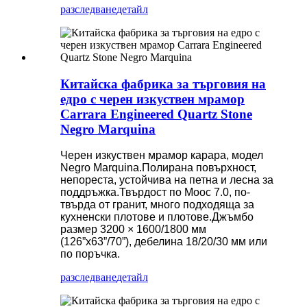
разследване
детайл
Китайска фабрика за търговия на
едро с черен изкуствен мрамор
Carrara Engineered Quartz Stone
Negro Marquina
Черен изкуствен мрамор карара, модел
Negro Marquina.Полирана повърхност,
непореста, устойчива на петна и лесна за
поддръжка.Твърдост по Моос 7.0, по-
твърда от гранит, много подходяща за
кухненски плотове и плотове.Джъмбо
размер 3200 × 1600/1800 мм
(126”x63”/70”), дебелина 18/20/30 мм или
по поръчка.
разследване
детайл