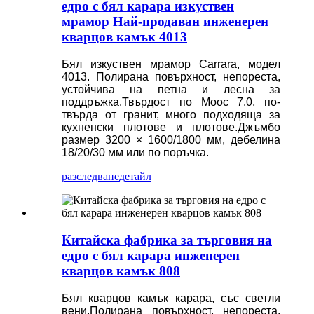
едро с бял карара изкуствен
мрамор Най-продаван инженерен
кварцов камък 4013
Бял изкуствен мрамор Carrara, модел
4013. Полирана повърхност, непореста,
устойчива на петна и лесна за
поддръжка.Твърдост по Моос 7.0, по-
твърда от гранит, много подходяща за
кухненски плотове и плотове.Джъмбо
размер 3200 × 1600/1800 мм, дебелина
18/20/30 мм или по поръчка.
разследване
детайл
Китайска фабрика за търговия на
едро с бял карара инженерен
кварцов камък 808
Бял кварцов камък карара, със светли
вени.Полирана повърхност, непореста,