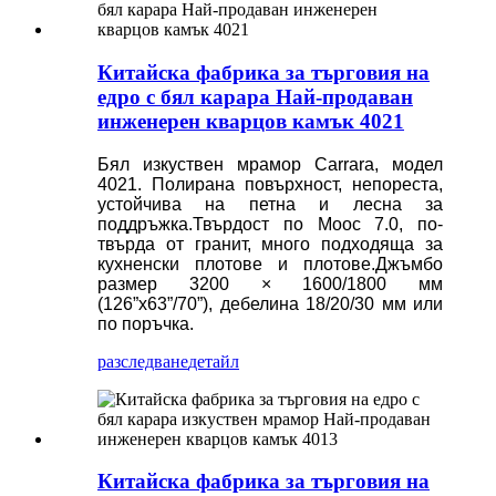
Китайска фабрика за търговия на
едро с бял карара Най-продаван
инженерен кварцов камък 4021
Бял изкуствен мрамор Carrara, модел
4021. Полирана повърхност, непореста,
устойчива на петна и лесна за
поддръжка.Твърдост по Моос 7.0, по-
твърда от гранит, много подходяща за
кухненски плотове и плотове.Джъмбо
размер 3200 × 1600/1800 мм
(126”x63”/70”), дебелина 18/20/30 мм или
по поръчка.
разследване
детайл
Китайска фабрика за търговия на