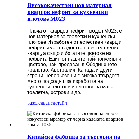
Висококачествен нов материал
кварцов нефрит за кухненски
плотове M023
Плоча от кварцов нефрит, модел M023, е
нов материал за тоалетки и кухненски
плотове.Изработен от естествен кварц и
нефрит, има твърдостта на естествения
кварц, а също и богатите цветове на
нефрита.Един от нашите най-популярни
цветове, най-продаван в Обединеното
кралство, Австралия, Канада и други
страни.Непорьозен и с висока твърдост,
много подходящ за изработка на
кухненски плотове и плотове за маса,
тоалетна, острови и др.
разследване
детайл
Китайска фабрика за търговия на