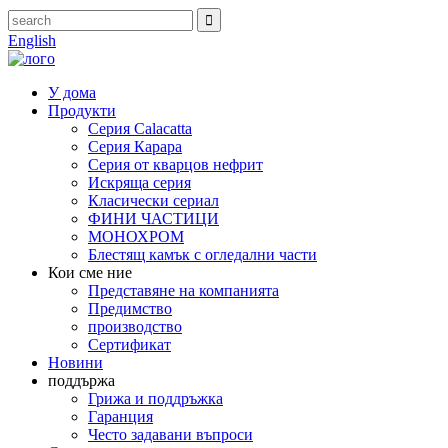
English
У дома
Продукти
Серия Calacatta
Серия Карара
Серия от кварцов нефрит
Искряща серия
Класически сериал
ФИНИ ЧАСТИЦИ
МОНОХРОМ
Блестящ камък с огледални части
Кои сме ние
Представяне на компанията
Предимство
производство
Сертификат
Новини
поддържа
Грижа и поддръжка
Гаранция
Често задавани въпроси