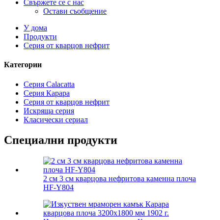
Свържете се с нас
Остави съобщение
У дома
Продукти
Серия от кварцов нефрит
Категории
Серия Calacatta
Серия Карара
Серия от кварцов нефрит
Искряща серия
Класически сериал
Специални продукти
2 см 3 см кварцова нефритова каменна плоча
HF-Y804