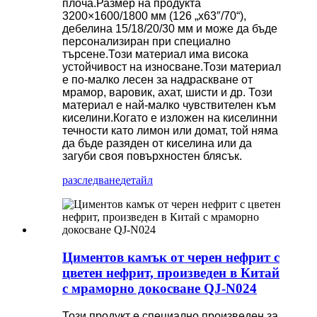
плоча.Размер на продукта
3200×1600/1800 мм (126 „x63″/70“),
дебелина 15/18/20/30 мм и може да бъде
персонализиран при специално
търсене.Този материал има висока
устойчивост на износване.Този материал
е по-малко лесен за надраскване от
мрамор, варовик, ахат, шисти и др. Този
материал е най-малко чувствителен към
киселини.Когато е изложен на киселинни
течности като лимон или домат, той няма
да бъде разяден от киселина или да
загуби своя повърхностен блясък.
разследване
детайл
Циментов камък от черен нефрит с
цветен нефрит, произведен в Китай
с мраморно докосване QJ-N024
Този продукт е специално произведен за