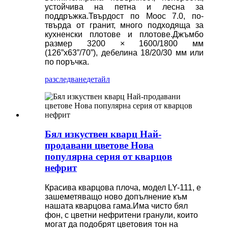
устойчива на петна и лесна за
поддръжка.Твърдост по Моос 7.0, по-
твърда от гранит, много подходяща за
кухненски плотове и плотове.Джъмбо
размер 3200 × 1600/1800 мм
(126”x63”/70”), дебелина 18/20/30 мм или
по поръчка.
разследване
детайл
Бял изкуствен кварц Най-
продавани цветове Нова
популярна серия от кварцов
нефрит
Красива кварцова плоча, модел LY-111, е
зашеметяващо ново допълнение към
нашата кварцова гама.
Има чисто бял
фон, с цветни нефритени гранули, които
могат да подобрят цветовия тон на