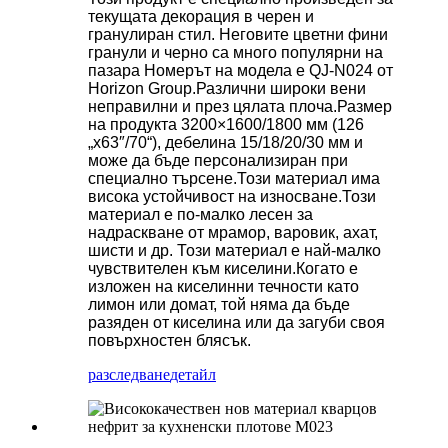
текущата декорация в черен и
гранулиран стил. Неговите цветни фини
гранули и черно са много популярни на
пазара Номерът на модела е QJ-N024 от
Horizon Group.Различни широки вени
неправилни и през цялата плоча.Размер
на продукта 3200×1600/1800 мм (126
„x63″/70“), дебелина 15/18/20/30 мм и
може да бъде персонализиран при
специално търсене.Този материал има
висока устойчивост на износване.Този
материал е по-малко лесен за
надраскване от мрамор, варовик, ахат,
шисти и др. Този материал е най-малко
чувствителен към киселини.Когато е
изложен на киселинни течности като
лимон или домат, той няма да бъде
разяден от киселина или да загуби своя
повърхностен блясък.
разследване
детайл