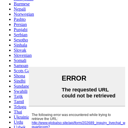
Burmese
Nepali
Norwegian
Pashto
Persian
Punjabi
Serbian
Sesotho
Sinhala
Slovak
Slovenian
Somali
Samoan
Scots Gaelic
Shona
Sindhi
Sundanese
Swahili
Tajik
Tamil
Telugu
Thai
Ukrainian
Urdu
Uzbek