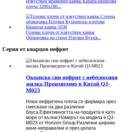
Изкуствен мраморен камък Карара кварцова
плоча 3200x180...
Големи плочи от изкуствен камък
Облицовка на стени Плочки Кухня...
Серия от кварцов нефрит
Океанско син нефрит с небесносиня
жилка Произведено в Китай QJ-
M023
Нова нефритена плоча се формира чрез
смесване на два различни
блуса.Ефективността на продукта е като
море от вълни.Номерът на модела е QJ-
M023 от Horizon Group.Различни широки
вени неправилни и през цялата