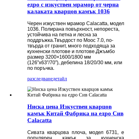
едро с изкуствен мрамор от черна
калаката кварцов камък 1036
Черен изкуствен мрамор Calacatta, модел
1036. Полирана повърхност, непореста,
устойчива на петна и лесна за
поддръжка.Твърдост по Моос 7.0, по-
твърда от гранит, много подходяща за
кухненски плотове и плотове.Джъмбо
размер 3200×1600/1800 мм
(126”x63”/70”), дебелина 18/20/30 мм, или
по поръчка.
разследване
детайл
Ниска цена Изкуствен кварцов
камък Китай Фабрика на едро Сив
Calacatta
Сивата кварцова плоча, модел 6731, е
популярен камък за кухненска