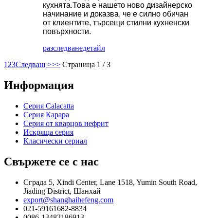
кухнята.Това е нашето ново дизайнерско
начинание и доказва, че е силно обичан
от клиентите, търсещи стилни кухненски
повърхности.
разследване
детайл
1
2
3
Следващ >
>>
Страница 1 / 3
Информация
Серия Calacatta
Серия Карара
Серия от кварцов нефрит
Искряща серия
Класически сериал
Свържете се с нас
Сграда 5, Xindi Center, Lane 1518, Yumin South Road,
Jiading District, Шанхай
export@shanghaihefeng.com
021-59161682-8834
0086-13482186913