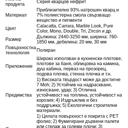
Серия кварцов нефрит
продукта
Приблизително 93% натрошен кварц и
Материал
7% полиестерна смола свързващо
вещество и пигменти
Calacatta, Carrara, Marble Look, Pure
Цвят
Color, Mono, Double, Tri, Zircon и др.
Дължина: 2440-3250 мм, ширина: 760-
Размер
1850 мм, дебелина: 20 мм, 30 мм
Повърхностна
Полиран
технология
Широко използван в кухненски плотове,
плотове за баня, облицовка на камина,
Приложение
душ кабина, перваз на прозорец,
подова плочка, стенна плочка и т.н.
1) Високата твърдост може да достигне
7 Moh; 2) Устойчив на надраскване,
износване, удар; 3) Отлична
Предимства
устойчивост на топлина, устойчивост на
корозия; 4) Издръжлив и без
поддръжка; 5) Екологични строителни
материали.
1) Цялата повърхност е покрита с PET
фолио; 2) Фумигирани дървени палети
или стелаж за големи плочи; 3)