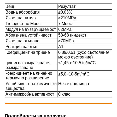
Вещ
Резултат
Водна абсорбция
≤0,03%
Якост на натиск
≥210MPa
Твърдост по Моос
7 Моос
Модул на възвръщаемост
62MPa
Абразивна устойчивост
58-63 (индекс)
Якост на огъване
≥70MPa
Реакция на огън
A1
Коефициент на триене
0,89/0,61 (сухо състояние/
мокро състояние)
цикъл на замразяване-
≤1,45 x 10-5 in/in/°C
размразяване
коефициент на линейно
≤5,0×10-5m/m℃
термично разширение
Устойчивост на химически
Не се повлиява
вещества
Антимикробна активност
0 клас
Подробности за продукта: