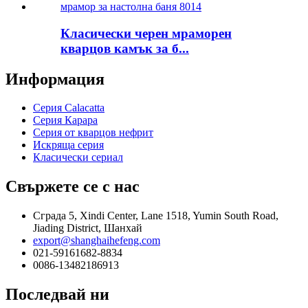
Класически черен мраморен
кварцов камък за б...
Информация
Серия Calacatta
Серия Карара
Серия от кварцов нефрит
Искряща серия
Класически сериал
Свържете се с нас
Сграда 5, Xindi Center, Lane 1518, Yumin South Road,
Jiading District, Шанхай
export@shanghaihefeng.com
021-59161682-8834
0086-13482186913
Последвай ни