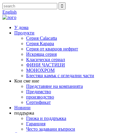
English
У дома
Продукти
Серия Calacatta
Серия Карара
Серия от кварцов нефрит
Искряща серия
Класически сериал
ФИНИ ЧАСТИЦИ
МОНОХРОМ
Блестящ камък с огледални части
Кои сме ние
Представяне на компанията
Предимство
производство
Сертификат
Новини
поддържа
Грижа и поддръжка
Гаранция
Често задавани въпроси