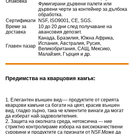
Опаковка
Фумигирани дървени палети или
дървени черти за контейнер за дълбока
обработка.
Сертификати
NSF, ISO9001, CE, SGS.
Време за
10 до 20 дни след получаване на
доставка
авансовия депозит.
Канада, Бразилия, Южна Африка,
Испания, Австралия, Русия,
Главен пазар
Великобритания, САЩ, Мексико,
Малайзия, Гърция и др.
Предимства на кварцовия камък:
1. Елегантен външен вид---- продуктите от серията
кварцови камъни са богати на цвят, красив външен
вид, гладко зърно, така че клиентите винаги да могат
да изберат най-задоволителния.
2. Защита на околната среда, нетоксична --- ние
стриктно контролираме избора на висококачествени
суровини и продуктите са признати от NSF.Може да