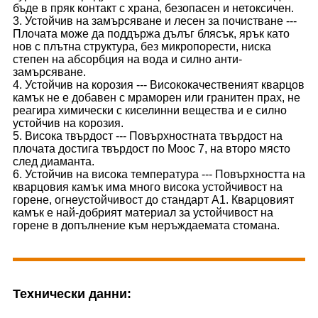
бъде в пряк контакт с храна, безопасен и нетоксичен.
3. Устойчив на замърсяване и лесен за почистване ---
Плочата може да поддържа дълъг блясък, ярък като
нов с плътна структура, без микропорести, ниска
степен на абсорбция на вода и силно анти-
замърсяване.
4. Устойчив на корозия --- Висококачественият кварцов
камък не е добавен с мраморен или гранитен прах, не
реагира химически с киселинни вещества и е силно
устойчив на корозия.
5. Висока твърдост --- Повърхностната твърдост на
плочата достига твърдост по Моос 7, на второ място
след диаманта.
6. Устойчив на висока температура --- Повърхността на
кварцовия камък има много висока устойчивост на
горене, огнеустойчивост до стандарт A1. Кварцовият
камък е най-добрият материал за устойчивост на
горене в допълнение към неръждаемата стомана.
Технически данни: