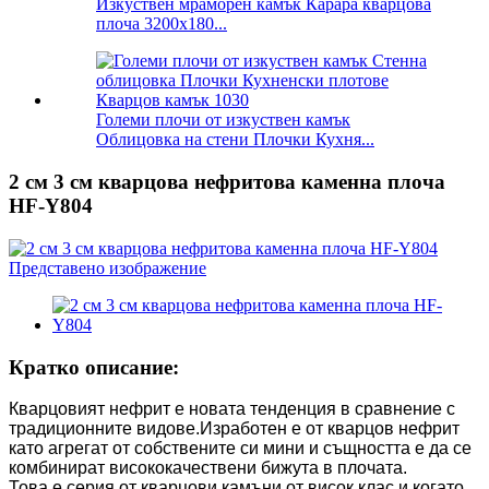
Изкуствен мраморен камък Карара кварцова
плоча 3200x180...
Големи плочи от изкуствен камък
Облицовка на стени Плочки Кухня...
2 см 3 см кварцова нефритова каменна плоча
HF-Y804
Кратко описание:
Кварцовият нефрит е новата тенденция в сравнение с
традиционните видове.Изработен е от кварцов нефрит
като агрегат от собствените си мини и същността е да се
комбинират висококачествени бижута в плочата.
Това е серия от кварцови камъни от висок клас и когато