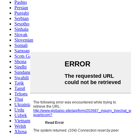
Pashto
Persian
Punjabi
Serbian
Sesotho
Sinhala
Slovak
Slovenian
Somali
Samoan
Scots Gaelic
Shona
Sindhi
Sundanese
Swahili
Tajik
Tamil
Telugu
Thai
Ukrainian
Urdu
Uzbek
Vietnamese
Welsh
Xhosa