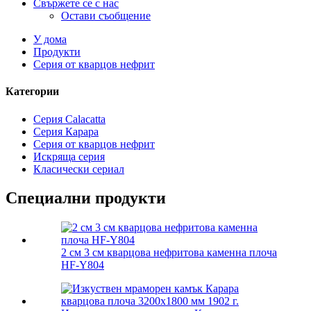
Свържете се с нас
Остави съобщение
У дома
Продукти
Серия от кварцов нефрит
Категории
Серия Calacatta
Серия Карара
Серия от кварцов нефрит
Искряща серия
Класически сериал
Специални продукти
2 см 3 см кварцова нефритова каменна плоча
HF-Y804