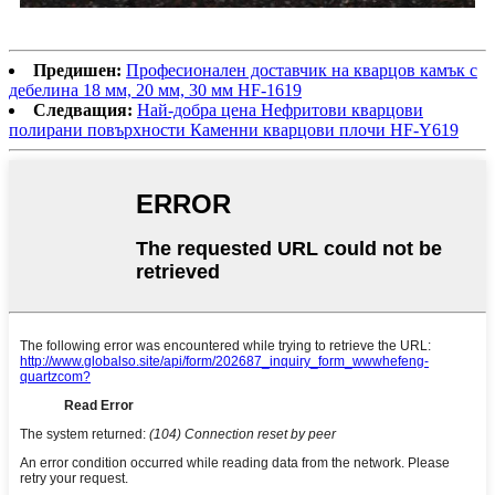
Предишен:
Професионален доставчик на кварцов камък с
дебелина 18 мм, 20 мм, 30 мм HF-1619
Следващия:
Най-добра цена Нефритови кварцови
полирани повърхности Каменни кварцови плочи HF-Y619