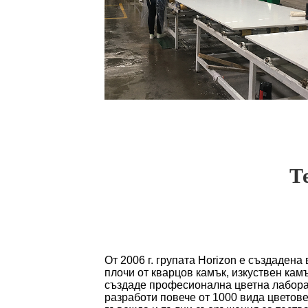
Т
От 2006 г. групата Horizon е създаден
плочи от кварцов камък, изкуствен кам
създаде професионална цветна лаборато
разработи повече от 1000 вида цветове