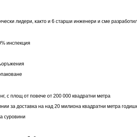
чески лидери, както и 6 старши инженери и сме разработил
00% инспекция
съоръжения
опаковане
г, с площ от повече от 200 000 квадратни метра
инии за доставка на над 20 милиона квадратни метра годиш
на суровини