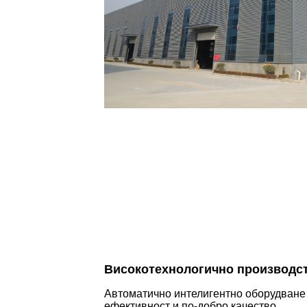
Високотехнологично производс
Автоматично интелигентно оборудване 
ефективност и по-добро качество.