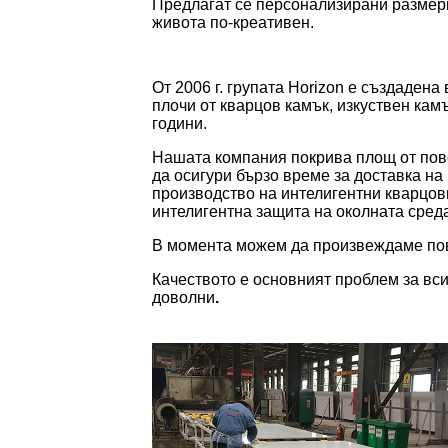
Предлагат се персонализирани размери
живота по-креативен.
От 2006 г. групата Horizon е създаден
плочи от кварцов камък, изкуствен кам
години.
Нашата компания покрива площ от повеч
да осигури бързо време за доставка н
производство на интелигентни кварцови
интелигентна защита на околната среда
В момента можем да произвеждаме пов
Качеството е основният проблем за вси
доволни
.