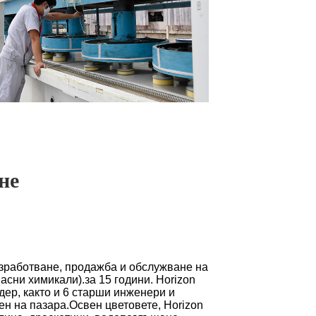
не
разработване, продажба и обслужване на
асни химикали).за 15 години. Horizon
ер, както и 6 старши инженери и
ен на пазара.Освен цветовете, Horizon