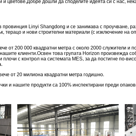
 и цветове.Добре дошли да споделите идеята си с нас, нек
а в провинция Linyi Shangdong и се занимава с проучване, 
ък, терацо и нови строителни материали (с изключение на 
е от 200 000 квадратни метра с около 2000 служители и по
а нашите клиенти.Освен това групата Horizon произвежда с
 плочи с контрол на системата MES, за да постигне по-висо
.
ече от 20 милиона квадратни метра годишно.
чки и нашите продукти са 100% инспектирани преди опакова