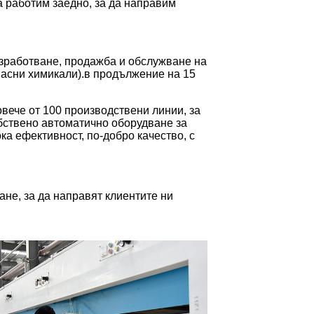
а работим заедно, за да направим
разработване, продажба и обслужване на
опасни химикали).в продължение на 15
вече от 100 производствени линии, за
обствено автоматично оборудване за
ка ефективност, по-добро качество, с
не, за да направят клиентите ни