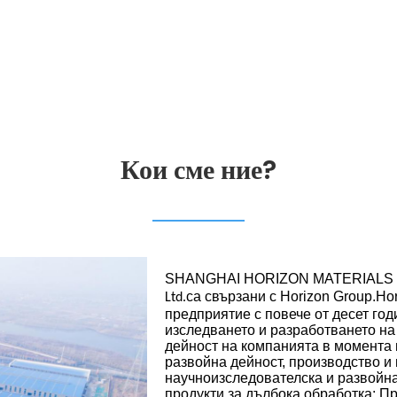
Кои сме ние?
SHANGHAI HORIZON MATERIALS CO
са свързани с Horizon Group.Ho
Ltd.
предприятие с повече от десет год
изследването и разработването на
дейност на компанията в момента
развойна дейност, производство и
научноизследователска и развойна
продукти за дълбока обработка; П