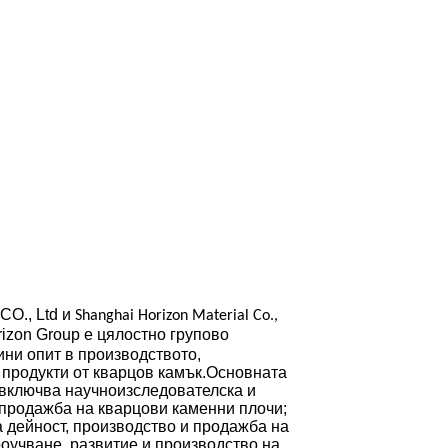
., Ltd и
Shanghai Horizon Material Co.,
rizon Group е цялостно групово
ини опит в производството,
 продукти от кварцов камък.Основната
 включва научноизследователска и
 продажба на кварцови каменни плочи;
 дейност, производство и продажба на
роучване, развитие и производство на