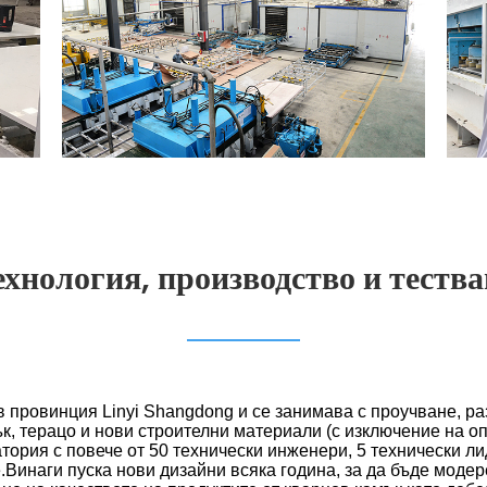
ехнология, производство и тества
а в провинция Linyi Shangdong и се занимава с проучване, 
ък, терацо и нови строителни материали (с изключение на оп
рия с повече от 50 технически инженери, 5 технически лид
.Винаги пуска нови дизайни всяка година, за да бъде модер