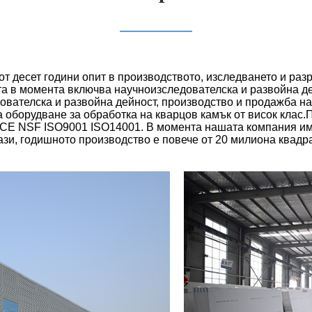
т десет години опит в производството, изследването и раз
а в момента включва научноизследователска и развойна де
ователска и развойна дейност, производство и продажба на
 оборудване за обработка на кварцов камък от висок клас.
и CE NSF ISO9001 ISO14001. В момента нашата компания им
ази, годишното производство е повече от 20 милиона квадр