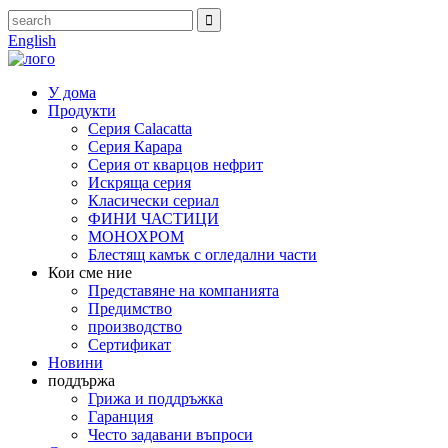
English
У дома
Продукти
Серия Calacatta
Серия Карара
Серия от кварцов нефрит
Искряща серия
Класически сериал
ФИНИ ЧАСТИЦИ
МОНОХРОМ
Блестящ камък с огледални части
Кои сме ние
Представяне на компанията
Предимство
производство
Сертификат
Новини
поддържа
Грижа и поддръжка
Гаранция
Често задавани въпроси