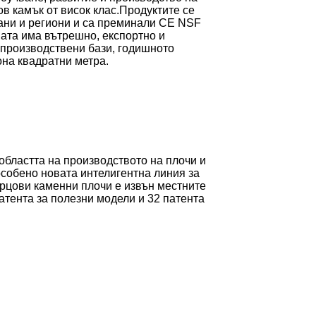
в камък от висок клас.Продуктите се
рани и региони и са преминали CE NSF
ата има вътрешно, експортно и
 производствени бази, годишното
она квадратни метра.
областта на производството на плочи и
особено новата интелигентна линия за
арцови каменни плочи е извън местните
патента за полезни модели и 32 патента